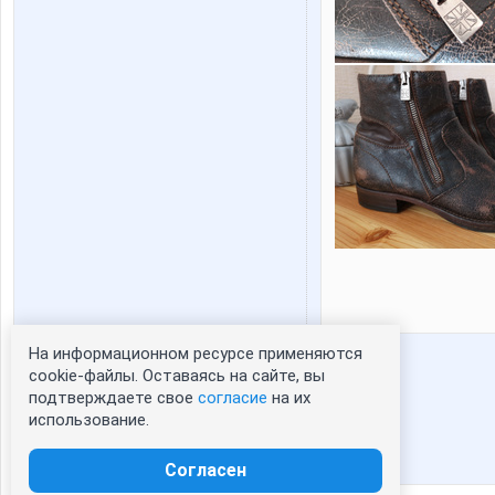
На информационном ресурсе применяются
Статистика портрета:
cookie-файлы. Оставаясь на сайте, вы
подтверждаете свое
согласие
на их
сейчас просматривают портрет - 0
использование.
зарегистрированные пользователи
посетившие портрет за 7 дней - 0
Согласен