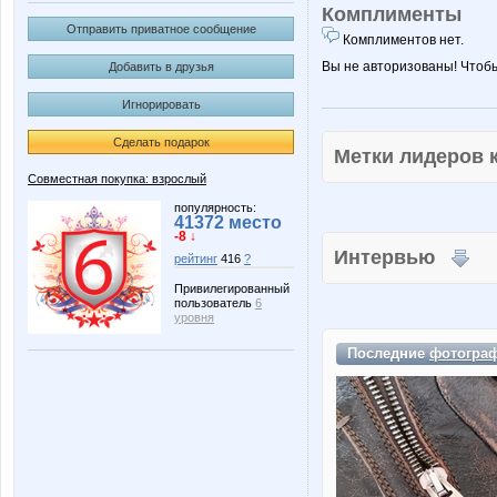
Комплименты
Отправить приватное сообщение
Комплиментов нет.
Вы не авторизованы! Чтоб
Добавить в друзья
Игнорировать
Сделать подарок
Метки лидеров
Совместная покупка: взрослый
популярность:
41372 место
-8 ↓
Интервью
рейтинг
416
?
Привилегированный
пользователь
6
уровня
Последние
фотогра