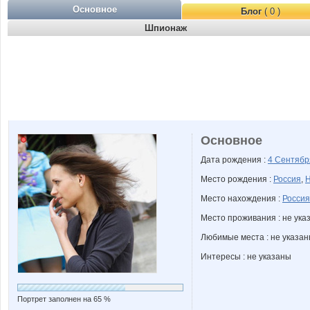
Основное
Блог
( 0 )
Шпионаж
Основное
Дата рождения :
4 Сентяб
Место рождения :
Россия
,
Н
Место нахождения :
Россия
Место проживания : не ука
Любимые места : не указа
Интересы : не указаны
Портрет заполнен на 65 %