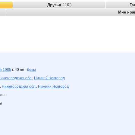
Друзья
( 16 )
Га
Мне нра
ря
1985
г. 40 лет
Девы
ижегородская обл.
,
Нижний Новгород
,
Нижегородская обл.
,
Нижний Новгород
зано
ны